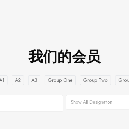
我们的会员
A1
A2
A3
Group One
Group Two
Grou