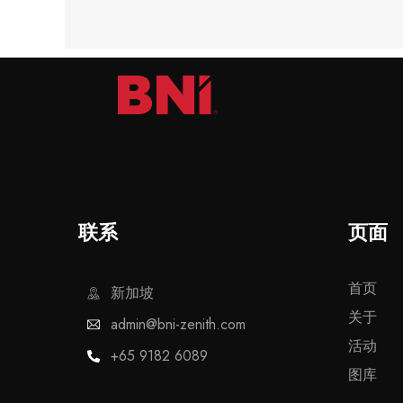
联系
页面
首页
新加坡
关于
admin@bni-zenith.com
活动
+65 9182 6089
图库